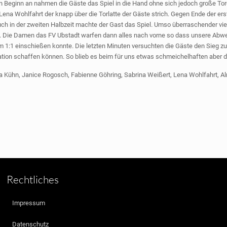
on Beginn an nahmen die Gäste das Spiel in die Hand ohne sich jedoch große 
Lena Wohlfahrt der knapp über die Torlatte der Gäste strich. Gegen Ende der ers
ch in der zweiten Halbzeit machte der Gast das Spiel. Umso überraschender viel 
e. Die Damen das FV Ubstadt warfen dann alles nach vorne so dass unsere Abwehr 
 1:1 einschießen konnte. Die letzten Minuten versuchten die Gäste den Sieg zu
ation schaffen können. So blieb es beim für uns etwas schmeichelhaften aber d
rina Kühn, Janice Rogosch, Fabienne Göhring, Sabrina Weißert, Lena Wohlfahrt, A
Rechtliches
Impressum
Datenschutz