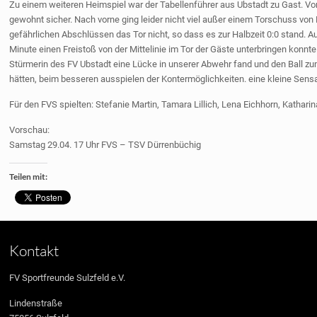
Zu einem weiteren Heimspiel war der Tabellenführer aus Ubstadt zu Gast. V
gewohnt sicher. Nach vorne ging leider nicht viel außer einem Torschuss von 
gefährlichen Abschlüssen das Tor nicht, so dass es zur Halbzeit 0:0 stand. Au
Minute einen Freistoß von der Mittelinie im Tor der Gäste unterbringen konnt
Stürmerin des FV Ubstadt eine Lücke in unserer Abwehr fand und den Ball zum
hätten, beim besseren ausspielen der Kontermöglichkeiten. eine kleine Sens
Für den FVS spielten: Stefanie Martin, Tamara Lillich, Lena Eichhorn, Katha
Vorschau:
Samstag 29.04. 17 Uhr FVS – TSV Dürrenbüchig
Teilen mit:
Kontakt
FV Sportfreunde Sulzfeld e.V.
Lindenstraße