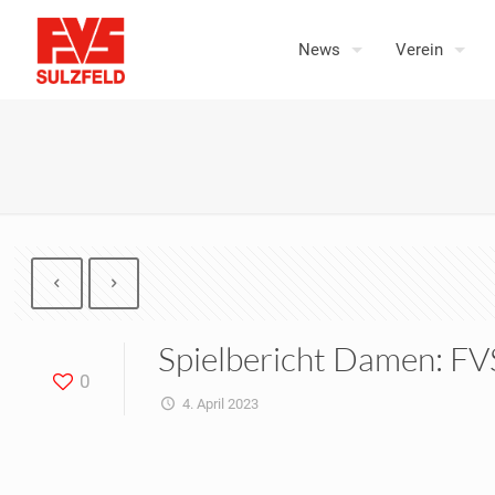
News
Verein
Spielbericht Damen: FVS
0
4. April 2023