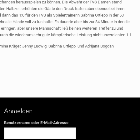
Torchancen herausspielen zu können. Die Abwehr der FVS Damen stand
ten Halbzeit erhöhten die Gäste den Druck trafen aber ebenso bei ihren
dann das 1:0 für den FVS als Spielertrainerin Sabrina Ortlepp in der 53
alle Hände voll zu tun hatte. Es dauerte aber bis zur 84 Minute in der die
 erringen, aber unsere Mannschaft ließ keinen weiteren Treffer zu und
urch die wiederum sehr gute kämpferische Leistung nicht unverdienten 1:1.
lmina Krüger, Jenny Ludwig, Sabrina Ortlepp, und Adrijana Bogdan
Anmelden
Benutzername oder E-Mail-Adresse