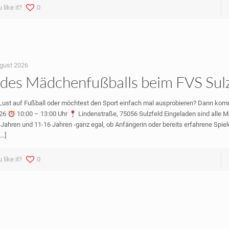
 like it?
0
ugust 2026
 des Mädchenfußballs beim FVS Sul
Lust auf Fußball oder möchtest den Sport einfach mal ausprobieren? Dann kom
026
10:00 – 13:00 Uhr
Lindenstraße, 75056 Sulzfeld Eingeladen sind alle M
 Jahren und 11-16 Jahren -ganz egal, ob Anfängerin oder bereits erfahrene Spiele
[…]
 like it?
0