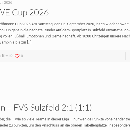
uli 2026
WE Cup 2026
öhmann Cup 2026 Am Samstag, den 05. September 2026, ist es wieder soweit
n Cup geht in die nächste Runde! Auf dem Sportplatz in Sulzfeld erwartet euch
ag voller Fußball, Emotionen und Gemeinschaft. Ab 10:00 Uhr zeigen unsere Na
Bambinis bis zur
[…]
 like it?
0
 – FVS Sulzfeld 2:1 (1:1)
r, die – wie so viele Teams in dieser Liga – nur wenige Punkte voneinander tr
wieder zu punkten, um den Anschluss an die oberen Tabellenplätze, insbesondere