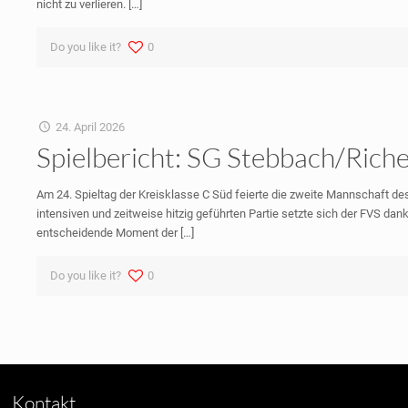
nicht zu verlieren.
[…]
Do you like it?
0
24. April 2026
Spielbericht: SG Stebbach/Richen 
Am 24. Spieltag der Kreisklasse C Süd feierte die zweite Mannschaft des
intensiven und zeitweise hitzig geführten Partie setzte sich der FVS da
entscheidende Moment der
[…]
Do you like it?
0
Kontakt