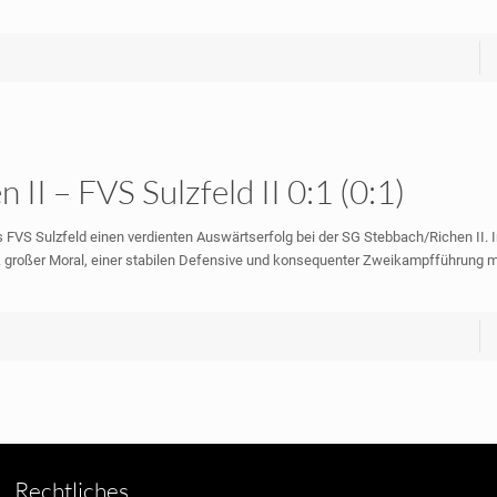
II – FVS Sulzfeld II 0:1 (0:1)
 FVS Sulzfeld einen verdienten Auswärtserfolg bei der SG Stebbach/Richen II. I
nk großer Moral, einer stabilen Defensive und konsequenter Zweikampfführung mi
Rechtliches