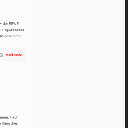
 – der REWE
 ein spannender
chwuchskicker
Read more
ennen. Nach
 Rang drei,