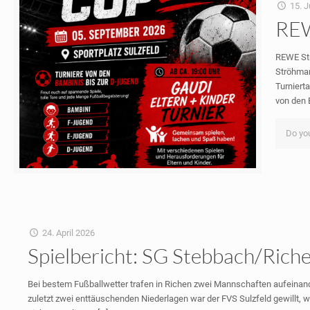
15. J
RE
REWE Str
Ströhman
Turniert
von den 
Do you
24. April 2026
Spielbericht: SG Stebbach/Richen
Bei bestem Fußballwetter trafen in Richen zwei Mannschaften aufeinande
zuletzt zwei enttäuschenden Niederlagen war der FVS Sulzfeld gewillt, 