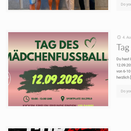
Do you
4. A
Tag
Du hast 
12.09.2
von 6-10
herzlich
Do you