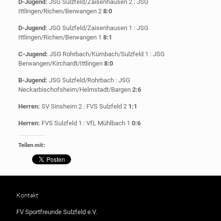
D-Jugend:
JSG Sulzfeld/Zaisenhausen 2 : JSG
Ittlingen/Richen/Berwangen 2
8:0
D-Jugend:
JSG Sulzfeld/Zaisenhausen 1 : JSG
Ittlingen/Richen/Berwangen 1
8:1
C-Jugend:
JSG Rohrbach/Kürnbach/Sulzfeld 1 : JSG
Berwangen/Kirchardt/Ittlingen
8:0
B-Jugend:
JSG Sulzfeld/Rohrbach : JSG
Neckarbischofsheim/Helmstadt/Bargen
2:6
Herren:
SV Sinsheim 2 : FVS Sulzfeld 2
1:1
Herren:
FVS Sulzfeld 1 : VfL Mühlbach 1
0:6
Teilen mit:
Kontakt
FV Sportfreunde Sulzfeld e.V.