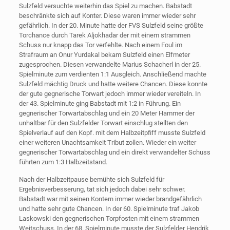
Sulzfeld versuchte weiterhin das Spiel zu machen. Babstadt
beschränkte sich auf Konter. Diese waren immer wieder sehr
gefährlich. In der 20. Minute hatte der FVS Sulzfeld seine größte
Torchance durch Tarek Aljokhadar der mit einem strammen
Schuss nur knapp das Tor verfehlte. Nach einem Foul im
Strafraum an Onur Yurdakal bekam Sulzfeld einen Elfmeter
zugesprochen. Diesen verwandelte Marius Schacherl in der 25.
Spielminute zum verdienten 1:1 Ausgleich. Anschließend machte
Sulzfeld mächtig Druck und hatte weitere Chancen. Diese konnte
der gute gegnerische Torwart jedoch immer wieder vereiteln. In
der 43. Spielminute ging Babstadt mit 1:2 in Führung. Ein
gegnerischer Torwartabschlag und ein 20 Meter Hammer der
unhaltbar für den Sulzfelder Torwart einschlug stellten den
Spielverlauf auf den Kopf. mit dem Halbzeitpfiff musste Sulzfeld
einer weiteren Unachtsamkeit Tribut zollen. Wieder ein weiter
gegnerischer Torwartabschlag und ein direkt verwandelter Schuss
führten zum 1:3 Halbzeitstand.
Nach der Halbzeitpause bemühte sich Sulzfeld für
Ergebnisverbesserung, tat sich jedoch dabei sehr schwer.
Babstadt war mit seinen Kontern immer wieder brandgefährlich
und hatte sehr gute Chancen. In der 60. Spielminute traf Jakob
Laskowski den gegnerischen Torpfosten mit einem strammen
Weitschuss. In der 68. Spielminute musste der Sulzfelder Hendrik