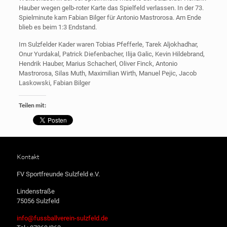
Hauber wegen gelb-roter Karte das Spielfeld verlassen. In der 73.
Spielminute kam Fabian Bilger für Antonio Mastrorosa. Am Ende
blieb es beim 1:3 Endstand.
Im Sulzfelder Kader waren Tobias Pfefferle, Tarek Aljokhadhar,
Onur Yurdakal, Patrick Diefenbacher, Ilija Galic, Kevin Hildebrand,
Hendrik Hauber, Marius Schacherl, Oliver Finck, Antonio
Mastrorosa, Silas Muth, Maximilian Wirth, Manuel Pejic, Jacob
Laskowski, Fabian Bilger
Teilen mit:
Kontakt
FV Sportfreunde Sulzfeld e.V.
Lindenstraße
75056 Sulzfeld
info@fussballverein-sulzfeld.de