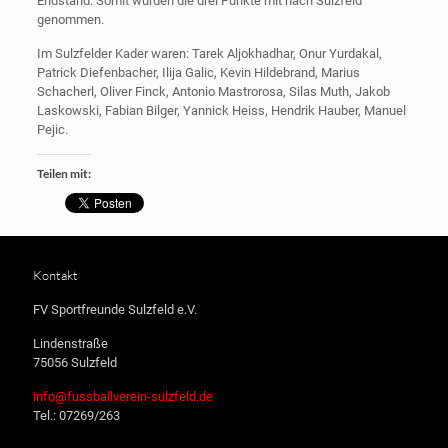
Endstand. Somit wurden die drei Punkte mit nach Sulzfeld
genommen.
Im Sulzfelder Kader waren: Tarek Aljokhadhar, Onur Yurdakal,
Patrick Diefenbacher, Ilija Galic, Kevin Hildebrand, Marius
Schacherl, Oliver Finck, Antonio Mastrorosa, Silas Muth, Jakob
Laskowski, Fabian Bilger, Yannick Heiss, Hendrik Hauber, Manuel
Pejic.
Teilen mit:
Kontakt
FV Sportfreunde Sulzfeld e.V.
Lindenstraße
75056 Sulzfeld
info@fussballverein-sulzfeld.de
Tel.: 07269/263