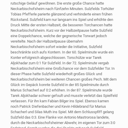
rutschige Geläuf gewöhnen. Die erste große Chance hatte
Neckarbischofsheim nach fünfzehn Minuten. Sulzfelds Torhüter
Tobias Pfefferle parierte glänzend und verhinderte einen frühen
Rückstand. Sulzfeld kam nur langsam ins Spiel und erhöhte den
Druck Mitte der ersten Halbzeit, die besseren Torchancen hatte
Neckarbischofsheim. Kurz vor der Halbzeitpause hatte Sulzfeld
eine Doppelchance, welche der gegnerische Torwart jedoch
vereitelte. Nach der Halbzeitpause übernahm
Neckarbischofsheim sofort wieder die Initiative, Sulzfeld
beschränkte sich aufs Kontern. In der 60. Spielminute wurde ein
Konter erfolgreich abgeschlossen. Torschütze war Tarek
Aljokhadar zum 0:1 für Sulzfeld. In der 72. Spielminute vergab
Neckarbischofsheim eine Großchance vor dem Sulzfelder Tor. In
dieser Phase hatte Sulzfeld wiederholt großes Glück und
Neckarbischofsheim bei weiteren Chancen großes Pech. Mit dem
Glück im Gepäck konnte Sulzfeld in der 85 Spielminute durch
Marius Schacherl auf 0:2 erhöhen. In der 87. Spielminute wurde
Tarek Aljokhadar schwer gefoult und musste verletzt das Spielfeld
verlassen. Für ihn kam Fabian Bilger ins Spiel. Ebenso kamen
noch Patrick Diefenbacher und Kevin Hildebrand für Marius
Schacherl und Silas Muth ins Spiel. Mit dem Schlusspfiff gelang
Sulzfeld das 0:3. Eine Flanke von Antonio Mastrorosa landete,
durch die Neckarbischofsheimer Abwehr, im eigenen Tor zum 3:0