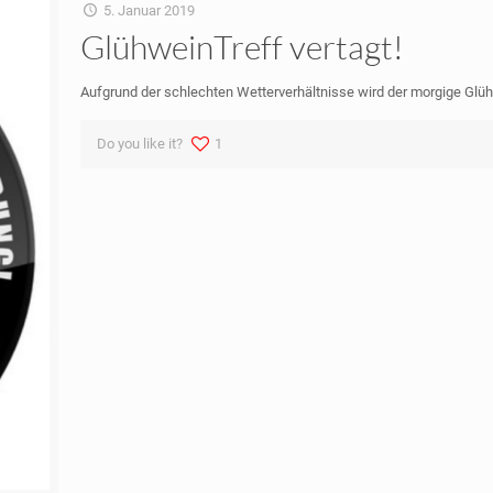
5. Januar 2019
GlühweinTreff vertagt!
Aufgrund der schlechten Wetterverhältnisse wird der morgige Glüh
Do you like it?
1