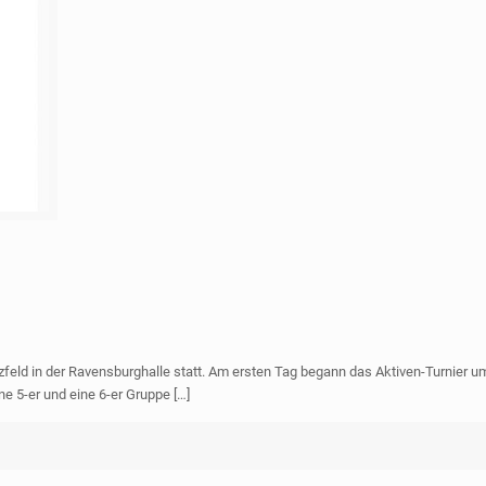
feld in der Ravensburghalle statt. Am ersten Tag begann das Aktiven-Turnier 
ne 5-er und eine 6-er Gruppe
[…]