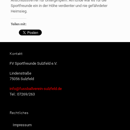
Anschlusstreffer für Untergimpern. Am Ende war es für die
Sportfreunde ein in der Höhe verdienter und nie gefährdeter
Heimsieg.
Teilen mit:
Kontakt
FV Sportfreunde Sulzfeld e.V.
Lindenstraße
75056 Sulzfeld
info@fussballverein-sulzfeld.de
Tel.: 07269/263
Rechtliches
Impressum