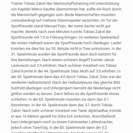
Trainer Tobias Zakel das Mannschaftstraining mit Unterstützung
von Kapitän Marco Sautter übernommen hat, sollte ein Ruck durch
die Mannschaft gegangen sein. Beide Mannschaften mussten
coronabedingt auf mehrere Stammspieler verzichten. Im Tor der
Sportfreunde stand Manuel Pejic, der seine Sache recht gut
machte. Bereits nach zwei Minuten konnte Tobias Zakel die
Sportfreunde mit 1:0 in Führung bringen. Im weiteren Spielverlauf
der ersten Halbzeit waren die Sportfreunde hoch überlegen. Leider
konnten sie dies bis zur 30. Minute nicht in Tore ummünzen. In der
31. Spielminute wurden die Sportfreunde dann doch belohnt für
ihre Bemühungen. Nach einem schönen Angriff konnte Jakob
Laskowski auf 2:0 erhöhen. Nach schöner Vorarbeit von Tobias
Zakel konnte in der 44. Spielminute Silas Muth auf 3:0 erhöhen. In
der 45. Spielminute dann das 4:0 durch Tobias Zakel. Dies war der
verdiente Halbzeitstand. Nach der Halbzeitpause das gleiche Bild.
Sulzfeld überlegen und Untergimpern bemüht die Niederlage nicht
größer werden zu lassen. Dann ließen es die Sportfreunde etwas
schleifen. In der 63. Spielminute mussten sie dann das 4:1
hinnehmen. In der 64. Spielminute dann das 5:1 durch Tobias
Zakel. Nach sehr schöner Vorarbeit von Tarek Aljokhadhar, konnte
er aus 16 Metern gezielt ins linke Eck einlochen. Anschließend
kam Untergimpern noch zu einem fulminanten Lattenkracher,
jedoch ohne Torerfolg. In der 83. Spielminute dann der 5:2