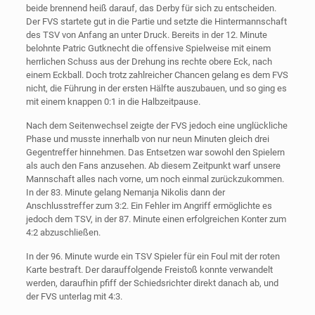
beide brennend heiß darauf, das Derby für sich zu entscheiden.
Der FVS startete gut in die Partie und setzte die Hintermannschaft
des TSV von Anfang an unter Druck. Bereits in der 12. Minute
belohnte Patric Gutknecht die offensive Spielweise mit einem
herrlichen Schuss aus der Drehung ins rechte obere Eck, nach
einem Eckball. Doch trotz zahlreicher Chancen gelang es dem FVS
nicht, die Führung in der ersten Hälfte auszubauen, und so ging es
mit einem knappen 0:1 in die Halbzeitpause.
Nach dem Seitenwechsel zeigte der FVS jedoch eine unglückliche
Phase und musste innerhalb von nur neun Minuten gleich drei
Gegentreffer hinnehmen. Das Entsetzen war sowohl den Spielern
als auch den Fans anzusehen. Ab diesem Zeitpunkt warf unsere
Mannschaft alles nach vorne, um noch einmal zurückzukommen.
In der 83. Minute gelang Nemanja Nikolis dann der
Anschlusstreffer zum 3:2. Ein Fehler im Angriff ermöglichte es
jedoch dem TSV, in der 87. Minute einen erfolgreichen Konter zum
4:2 abzuschließen.
In der 96. Minute wurde ein TSV Spieler für ein Foul mit der roten
Karte bestraft. Der darauffolgende Freistoß konnte verwandelt
werden, daraufhin pfiff der Schiedsrichter direkt danach ab, und
der FVS unterlag mit 4:3.