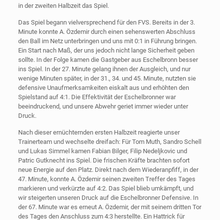
in der zweiten Halbzeit das Spiel.
Das Spiel begann vielversprechend für den FVS. Bereits in der 3.
Minute konnte A. Özdemir durch einen sehenswerten Abschluss
den Ball im Netz unterbringen und uns mit 0:1 in Führung bringen.
Ein Start nach Maß, der uns jedoch nicht lange Sicherheit geben
sollte. In der Folge kamen die Gastgeber aus Eschelbronn besser
ins Spiel. In der 27. Minute gelang ihnen der Ausgleich, und nur
wenige Minuten später, in der 31., 34. und 45. Minute, nutzten sie
defensive Unaufmerksamkeiten eiskalt aus und erhöhten den
Spielstand auf 4:1. Die Effektivität der Eschelbronner war
beeindruckend, und unsere Abwehr geriet immer wieder unter
Druck.
Nach dieser ernüchternden ersten Halbzeit reagierte unser
Trainerteam und wechselte dreifach: Für Tom Muth, Sandro Schell
und Lukas Simmel kamen Fabian Bilger, Filip Nedeljkovic und
Patric Gutknecht ins Spiel. Die frischen Kräfte brachten sofort
neue Energie auf den Platz. Direkt nach dem Wiederanpfiff, in der
47. Minute, konnte A. Özdemir seinen zweiten Treffer des Tages
markieren und verkürzte auf 4:2. Das Spiel blieb umkämpft, und
wir steigerten unseren Druck auf die Eschelbronner Defensive. In
der 67. Minute war es erneut A. Özdemir, der mit seinem dritten Tor
des Tages den Anschluss zum 4:3 herstellte. Ein Hattrick für