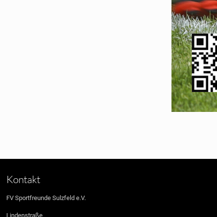
Kontakt
FV Sportfreunde Sulzfeld e.V.
Lindenstraße