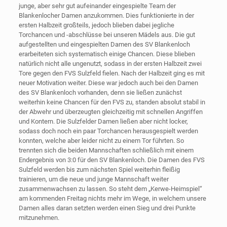
junge, aber sehr gut aufeinander eingespielte Team der
Blankenlocher Damen anzukommen. Dies funktionierte in der
ersten Halbzeit großteils, jedoch blieben dabei jegliche
Torchancen und -abschlüsse bei unseren Mädels aus. Die gut
aufgestellten und eingespielten Damen des SV Blankenloch
erarbeiteten sich systematisch einige Chancen. Diese blieben
natürlich nicht alle ungenutzt, sodass in der ersten Halbzeit zwei
Tore gegen den FVS Sulzfeld fielen. Nach der Halbzeit ging es mit
neuer Motivation weiter. Diese war jedoch auch bei den Damen
des SV Blankenloch vorhanden, denn sie ließen zunächst
weiterhin keine Chancen für den FVS zu, standen absolut stabil in
der Abwehr und überzeugten gleichzeitig mit schnellen Angriffen
und Kontern. Die Sulzfelder Damen ließen aber nicht locker,
sodass doch noch ein paar Torchancen herausgespielt werden
konnten, welche aber leider nicht zu einem Tor führten. So
trennten sich die beiden Mannschaften schließlich mit einem
Endergebnis von 3:0 für den SV Blankenloch. Die Damen des FVS
Sulzfeld werden bis zum nächsten Spiel weiterhin fleißig
trainieren, um die neue und junge Mannschaft weiter
zusammenwachsen zu lassen. So steht dem „Kerwe-Heimspiel“
am kommenden Freitag nichts mehr im Wege, in welchem unsere
Damen alles daran setzten werden einen Sieg und drei Punkte
mitzunehmen.