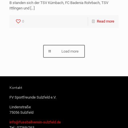
B standen sich der TSV Kürnbach, FC Badenia Rohrbach, TSV
Ittlingen und
[…]
0
Read more
Load more
Kontakt
FV Sportfreunde Sulzfeld e.V.
Lindenstraße
75056 Sulzfeld
info@fussballverein-sulzfeld.de
Tel.: 07269/263