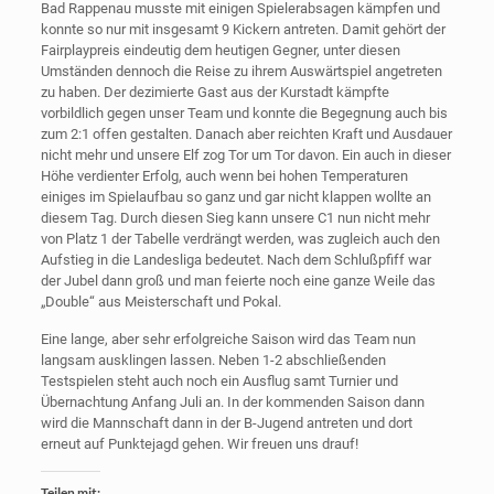
Bad Rappenau musste mit einigen Spielerabsagen kämpfen und
konnte so nur mit insgesamt 9 Kickern antreten. Damit gehört der
Fairplaypreis eindeutig dem heutigen Gegner, unter diesen
Umständen dennoch die Reise zu ihrem Auswärtspiel angetreten
zu haben. Der dezimierte Gast aus der Kurstadt kämpfte
vorbildlich gegen unser Team und konnte die Begegnung auch bis
zum 2:1 offen gestalten. Danach aber reichten Kraft und Ausdauer
nicht mehr und unsere Elf zog Tor um Tor davon. Ein auch in dieser
Höhe verdienter Erfolg, auch wenn bei hohen Temperaturen
einiges im Spielaufbau so ganz und gar nicht klappen wollte an
diesem Tag. Durch diesen Sieg kann unsere C1 nun nicht mehr
von Platz 1 der Tabelle verdrängt werden, was zugleich auch den
Aufstieg in die Landesliga bedeutet. Nach dem Schlußpfiff war
der Jubel dann groß und man feierte noch eine ganze Weile das
„Double“ aus Meisterschaft und Pokal.
Eine lange, aber sehr erfolgreiche Saison wird das Team nun
langsam ausklingen lassen. Neben 1-2 abschließenden
Testspielen steht auch noch ein Ausflug samt Turnier und
Übernachtung Anfang Juli an. In der kommenden Saison dann
wird die Mannschaft dann in der B-Jugend antreten und dort
erneut auf Punktejagd gehen. Wir freuen uns drauf!
Teilen mit: