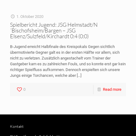
1. Oktober 2020
Spielbericht Jugend: JSG Helmstadt/N
´Bischofsheim/Bargen – JSG
Elsenz/Sulzfeld/Kirchardt 0:4 (0:0)
B-Jugend erreicht Halbfinale des Kreispokals Gegen sichtlich
übermotivierte Gegner galt es in der ersten Hälfte vor allem, sich
nicht zu verletzen. Zusätzlich angestachelt vom Trainer der
Gastgeber kam es zu zahlreichen Fouls, und so konnte erst gar kein
richtiger Spielfluss aufkommen. Dennoch erspielten sich unsere
Jungs einige Torchancen, welche aber
[…]
0
Read more
Kontakt