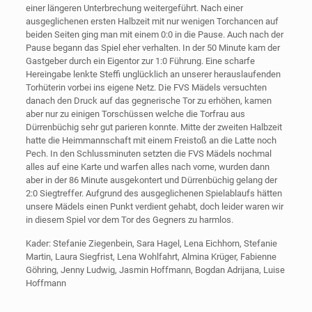
einer längeren Unterbrechung weitergeführt. Nach einer
ausgeglichenen ersten Halbzeit mit nur wenigen Torchancen auf
beiden Seiten ging man mit einem 0:0 in die Pause. Auch nach der
Pause begann das Spiel eher verhalten. In der 50 Minute kam der
Gastgeber durch ein Eigentor zur 1:0 Führung. Eine scharfe
Hereingabe lenkte Steffi unglücklich an unserer herauslaufenden
Torhüterin vorbei ins eigene Netz. Die FVS Mädels versuchten
danach den Druck auf das gegnerische Tor zu erhöhen, kamen
aber nur zu einigen Torschüssen welche die Torfrau aus
Dürrenbüchig sehr gut parieren konnte. Mitte der zweiten Halbzeit
hatte die Heimmannschaft mit einem Freistoß an die Latte noch
Pech. In den Schlussminuten setzten die FVS Mädels nochmal
alles auf eine Karte und warfen alles nach vorne, wurden dann
aber in der 86 Minute ausgekontert und Dürrenbüchig gelang der
2:0 Siegtreffer. Aufgrund des ausgeglichenen Spielablaufs hätten
unsere Mädels einen Punkt verdient gehabt, doch leider waren wir
in diesem Spiel vor dem Tor des Gegners zu harmlos.
Kader: Stefanie Ziegenbein, Sara Hagel, Lena Eichhorn, Stefanie
Martin, Laura Siegfrist, Lena Wohlfahrt, Almina Krüger, Fabienne
Göhring, Jenny Ludwig, Jasmin Hoffmann, Bogdan Adrijana, Luise
Hoffmann