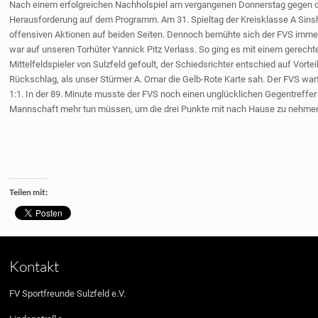
Nach einem erfolgreichen Nachholspiel am vergangenen Donnerstag gegen de
Herausforderung auf dem Programm. Am 31. Spieltag der Kreisklasse A Sinsh
offensiven Aktionen auf beiden Seiten. Dennoch bemühte sich der FVS immer
war auf unseren Torhüter Yannick Pitz Verlass. So ging es mit einem gerechte
Mittelfeldspieler von Sulzfeld gefoult, der Schiedsrichter entschied auf Vor
Rückschlag, als unser Stürmer A. Omar die Gelb-Rote Karte sah. Der FVS warf
1:1. In der 89. Minute musste der FVS noch einen unglücklichen Gegentreffer
Mannschaft mehr tun müssen, um die drei Punkte mit nach Hause zu nehme
Teilen mit:
Kontakt
FV Sportfreunde Sulzfeld e.V.