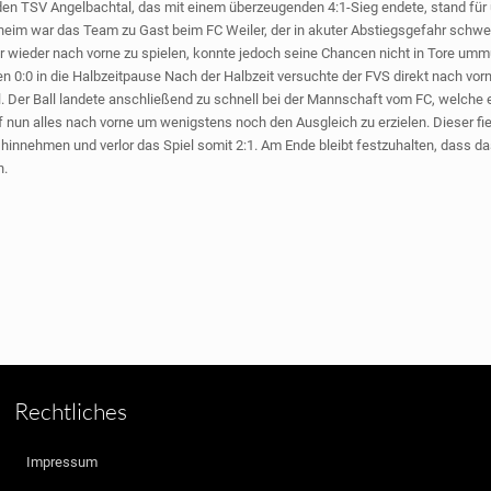
n TSV Angelbachtal, das mit einem überzeugenden 4:1-Sieg endete, stand für
eim war das Team zu Gast beim FC Weiler, der in akuter Abstiegsgefahr schwebt
 wieder nach vorne zu spielen, konnte jedoch seine Chancen nicht in Tore umm
n 0:0 in die Halbzeitpause Nach der Halbzeit versuchte der FVS direkt nach vor
teil. Der Ball landete anschließend zu schnell bei der Mannschaft vom FC, welche
 nun alles nach vorne um wenigstens noch den Ausgleich zu erzielen. Dieser fie
 hinnehmen und verlor das Spiel somit 2:1. Am Ende bleibt festzuhalten, dass d
n.
Rechtliches
Impressum