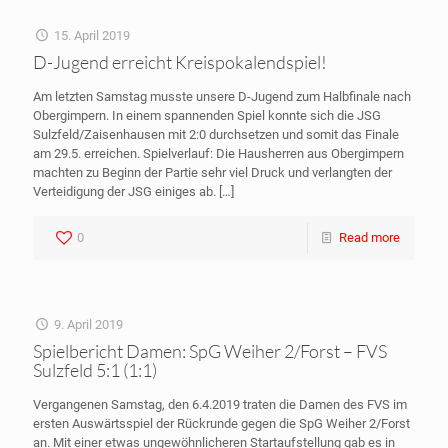
15. April 2019
D-Jugend erreicht Kreispokalendspiel!
Am letzten Samstag musste unsere D-Jugend zum Halbfinale nach
Obergimpern. In einem spannenden Spiel konnte sich die JSG
Sulzfeld/Zaisenhausen mit 2:0 durchsetzen und somit das Finale
am 29.5. erreichen. Spielverlauf: Die Hausherren aus Obergimpern
machten zu Beginn der Partie sehr viel Druck und verlangten der
Verteidigung der JSG einiges ab.
[…]
0
Read more
9. April 2019
Spielbericht Damen: SpG Weiher 2/Forst – FVS
Sulzfeld 5:1 (1:1)
Vergangenen Samstag, den 6.4.2019 traten die Damen des FVS im
ersten Auswärtsspiel der Rückrunde gegen die SpG Weiher 2/Forst
an. Mit einer etwas ungewöhnlicheren Startaufstellung gab es in