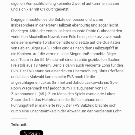
eigenen Vormachtstellung keinerlei Zweifel aufkommen lassen
und sich klar mit 6:1 durchgesetzt.
Dagegen machten es die Sulzfelder besser und waren
insbesondere in der ersten Halbzeit ebenbürtig und sogar leicht
überlegen. Mitte der ersten Halbzeit musste Patric Gutknecht den
verletzten Maximilian Nowak vom Feld holen, der kurz zuvor noch
eine sehenswerte Torchance hatte und setzte auf die Qualitäten
von Fabian Bilger (34.). Torlos ging es nach dem Halbzeitpfiff in
die Kabinen. Auf die vermeintliche Siegerstraße brachte Bilger
sein Team in der 55. Minute mit einem schön gezirkelten flachen
Freistoß aus 18 Metern. Der bis dahin auch verdiente Lohn für den
FVS. Der FVS stand vor einer dicken Überraschung. Chris Pfefferle
und Julian Maiwald kamen beim FVS noch für die
angeschlagenen Lukas Simmel und Jakob Laskowski ins Spiel.
Robin Wagenbach traf jedoch zum 1:1 zugunsten von FC
Zuzenhausen II (65.). Zum Mann des Spiels avancierte Lukas
Zuber, der für das Heimteam in der Schlussphase den
Führungstreffer markierte (90.). Der FVS Sulzfeld brachte sich
durch eine Unachtsamkeit in der Abwehr um den verdienten Lohn.
Teilen mit: