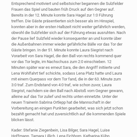
Entsprechend motiviert und selbstsicher begannen die Sulzfelder
Frauen das Spiel und bauten früh Druck auf den Gegner auf.
Bereits in der 12. Minute konnte Sara Hagel zur 1:0 Führung
treffen. Die Gäste präsentierten sich besser als im Hinspiel,
konnten aber in der ersten Halbzeit nicht weiter gefährlich werden,
obwohl die Sulzfelder sich auf der Führung etwas ausruhten. Nach
der Pause lief Sulzfeld wieder konsequenter an und konnte über
die Außenbahnen immer wieder gefährliche Bälle vor das Tor der
Gäste bringen. In der 51. Minute konnte Laura Siegrist nach
Vorarbeit von Sara Hagel, die den Ball von rechts kommend quer
vor das Tor legte, im Nachschuss zum 2:0 einschieben. 12
Minuten später war es erneut Sara, die den Angriff initiierte und
Lena Wohlfahrt tief schickte, sodass Lena Platz hatte und Laura
mit einem Querpass vor dem Tor fand, die in der 63. Minute zum
3:0 traf. Zum Endstand von 4:0 traf, wie schon zuvor, Laura
Siegrist, nachdem sie den Ball nach Abstoß vom Gegner gewann,
alleine auf das Tor zulief und rechts unten einnetzte. Unter der
neuen Trainerin Sabrina Ortlepp hat die Mannschaft in der
Vorbereitung an einigen Punkten gearbeitet, was sich jetzt schon
bezahlt gemacht hat und zuversichtlich auf die kommenden Spiele
blicken lässt.
Kader: Stefanie Ziegenbein, Lisa Bilger, Sara Hagel, Luise
Hoffmann, Tamara Lillich, Lena Eichhorn, Katharina Kühn,