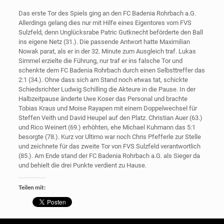
Das erste Tor des Spiels ging an den FC Badenia Rohrbach a.G.
Allerdings gelang dies nur mit Hilfe eines Eigentores vom FVS
Sulzfeld, denn Unglücksrabe Patric Gutknecht beförderte den Ball
ins eigene Netz (31.). Die passende Antwort hatte Maximilian
Nowak parat, als er in der 32. Minute zum Ausgleich traf. Lukas
Simmel erzielte die Führung, nur traf er ins falsche Tor und
schenkte dem FC Badenia Rohrbach durch einen Selbsttreffer das
2:1 (34.). Ohne dass sich am Stand noch etwas tat, schickte
Schiedsrichter Ludwig Schilling die Akteure in die Pause. In der
Halbzeitpause änderte Uwe Koser das Personal und brachte
Tobias Kraus und Moise Rayapen mit einem Doppelwechsel für
Steffen Veith und David Heupel auf den Platz. Christian Auer (63.)
und Rico Weinert (69.) erhöhten, ehe Michael Kuhmann das 5:1
besorgte (78.). Kurz vor Ultimo war noch Chris Pfefferle zur Stelle
und zeichnete für das zweite Tor von FVS Sulzfeld verantwortlich
(85.). Am Ende stand der FC Badenia Rohrbach a.G. als Sieger da
und behielt die drei Punkte verdient zu Hause.
Teilen mit: