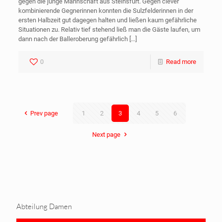
gegen die junge Mannschaft aus Steinsfurt. Gegen clever
kombinierende Gegnerinnen konnten die Sulzfelderinnen in der
ersten Halbzeit gut dagegen halten und ließen kaum gefährliche
Situationen zu. Relativ tief stehend ließ man die Gäste laufen, um
dann nach der Balleroberung gefährlich
[…]
0
Read more
Prev page
1
2
3
4
5
6
Next page
Abteilung Damen